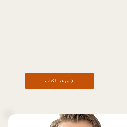
الاختبارات المخصصة
لاستقصائية ، ونقدم نظرة أعمق على الكيمياء الحيوية
الحالة المناعية والهرمونية ، أو حتى الكشف المبكر عن
رطانية / خلايا الورم المنتشرة في الخلايا السرطانية)
 هذه الأفكار ، سيضع أطباؤنا خطة علاج فردية لتصحيح
أي اختلالات.
موعد الكتاب