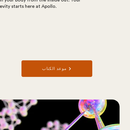
sh your body from the inside out. Your
vity starts here at Apollo.
موعد الكتاب