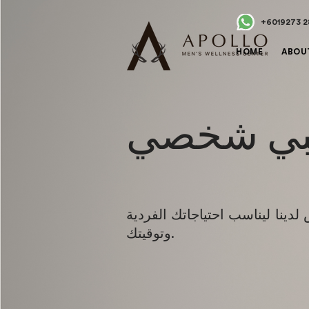
+6019273 2
HOME
ABOU
طبي شخصي
ينا ليناسب احتياجاتك الفردية
وتوقيتك.