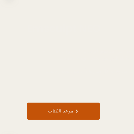
Emsculpt NEO
EMSCULPT NEO هي التقنية الوحيدة غير الغازية التي تستخدم الترددات الراديوية و HIFEM +
افة) للتخلص من الدهون وبناء العضلات.
لات في وقت أقل مقارنة بأي منتج بمعيار ذهبي.
موعد الكتاب