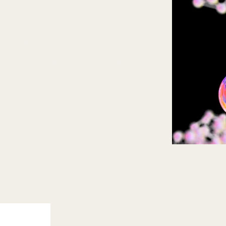
نحن نقدم مجموعة شاملة من الاختبارات ا
، والحمض النووي ، والعمر البيولوجي ، و
الخلايا السرطانية (الخلايا الجذعية الس
المعروفة باسم الخزعة السائلة. من خلال