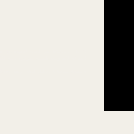
(الطاقة الكهرومغناطيسية المركزة عالية الكث
والنتيجة النهائية هي تقليل الدهون ونمو العض