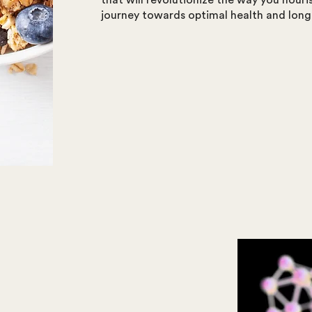
that will revolutionize the way you nouri
journey towards optimal health and longe