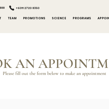
888
+6011 2720 8350
T
TEAM
PROMOTIONS
SCIENCE
PROGRAMS
APPOI
K AN APPOINT
Please fill out the form below to make an
appointment