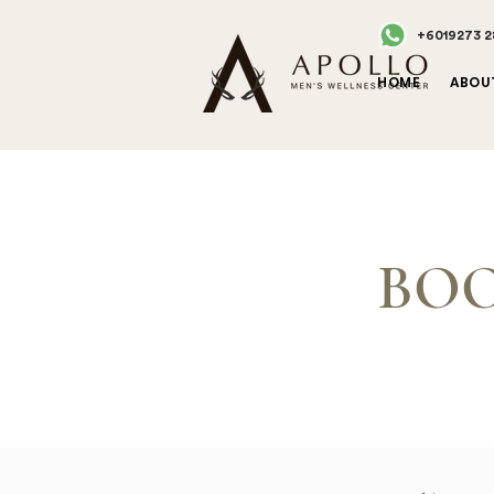
+6019273 2
HOME
ABOU
BOO