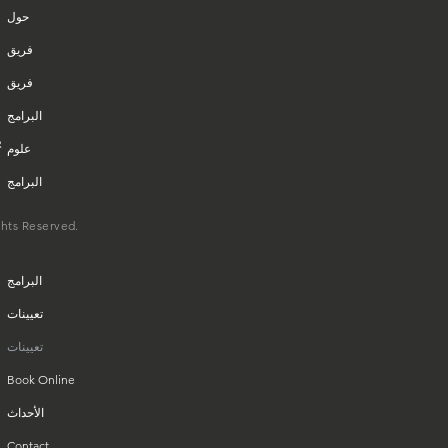
حول
فريق
فريق
البرامج
علوم
البرامج
علوم
ghts Reserved.
البرامج
البرامج
تعيينات
تعيينات
Book Online
الأحداث
Contact