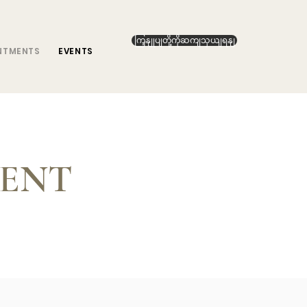
ကြှနျုပျတို့ကိုဆကျသှယျရနျ
NTMENTS
EVENTS
MENT