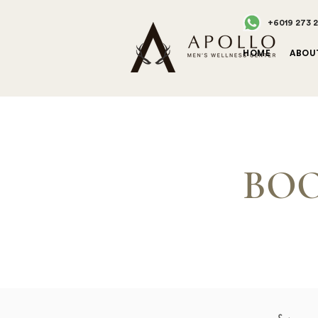
+6019 273 
HOME
ABOU
BOO