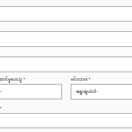
ောင်မှုပေးသူ
မင်းလား။
r
*
e
q
u
i
r