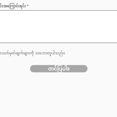
e
d
်းအကြောင်းရင်း
းသတ်မှတ်ချက်များကို သဘောတူပါသည်။
တင်ပြပါ။
်နှာကို ယခု မရနိုင်ပ