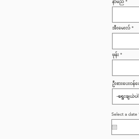
နာမည်
အီးမေးလ်
ဖုန်း
ဦးစားပေးဝန်ဆ
Select a date