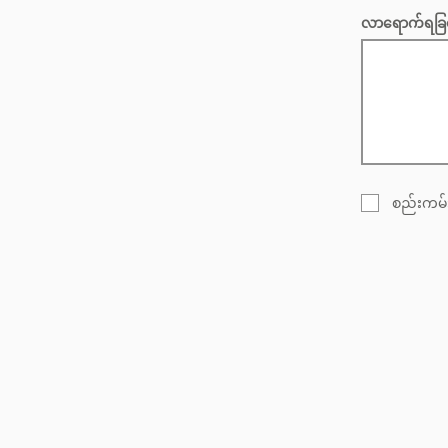
လာရောက်ရခြင
စည်းကမ်
ချိန်းဆိုမှု စာမျက