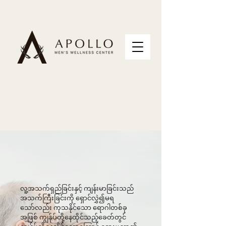
လူ့အသက်ရှည်ခြင်းနှင့် ကျန်းမာခြင်းသည်
အသက်ကြီးခြင်းကို ရှောင်လွှဲ၍မရ
သော်လည်း ကုသနိုင်သော ရောဂါတစ်ခု
အဖြစ် ကျွန်ုပ်တို့နေထိုင်သည့်ခေတ်တွင်