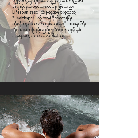
ကျွန်ုပ်တို့နေထိုင်သောကြောင့် ဆေးပညာ၏
အပူဆုံးနယ်ပယ်သစ်တစ်ခုဖြစ်သည်။
Lifespan အစား ယခုလူအများစုသည်
"Healthspan" ကို အာရုံစိုက်ထားပြီး၊
ဆိုလိုသည်မှာ သင်ကျန်းမာ၊ နုပျို၊ အရေးကြီး
ပြီး အသက်ပြည့်သည်ဟု ခံစားရသည့် နှစ်
အရေအတွက်ကို ဆိုလိုပါသည်။