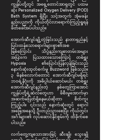
ကျွန်ုပ်တို့တွင် အရှေ့တောင်အာရှတွင် ပထမ
ဆုံး Personalized Oxygen Delivery (POD)
Bath System ရှိပြီး သင့်အတွက် အံ့မခန်း
နည်းပညာကို ကိုယ်တိုင်လာရောက်ကြည့်ရှုရန်
ဖိတ်ခေါ်အပ်ပါသည်။
အောက်ဆီဂျင်ချို့တဲ့ခြင်းသည် နာတာရှည်နှင့်
ပြင်းထန်သောရောဂါများစွာ၏အစ
ဖြစ်ကြောင်း သိပ္ပံနည်းကျစာတမ်းအများ
အပြားက ပြသထားသောကြောင့် တစ်ရှူး
Hypoxia ၏ပြောင်းပြန်လှန်ခြင်းသည်
နောက်ဆုံးထုတ်စက်မှု Buzzword ဖြစ်သည်။
၃ မိနစ်လောက်တောင် အောက်ဆီဂျင်မရှိရင်
ဘဝရဲ့နိဂုံးကို အဓိပ္ပါယ်ဆောင်မယ်၊ တစ်ရှူး
အောက်ဆီဂျင်နည်းတဲ့ နှစ်တွေကြာအောင်
ကျွန်ုပ်တို့ရဲ့ဆဲလ်တွေဟာ ဖိစီးမှုအောက်မှာ
အဆက်မပြတ်ရှိနေမယ်ဆိုတာ စိတ်ကူး
ကြည့်ပါ။ ၎င်းသည် နောက်ဆုံးတွင် ရောဂါ
အခြေအနေသို့ ဦးတည်သွားစေပြီး ကိုယ်တွင်း
အင်္ဂါများ၏ လုပ်ဆောင်နိုင်စွမ်းကို ထိခိုက်စေ
ပါသည်။
လက်တွေ့ကျသောအားဖြင့် ဆီးချို၊ သွေးချို