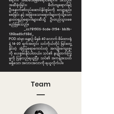
ရောဂါ၊ အဆစ်အမြစ်ရောင်ရောဂါ၊ အသည်း
အဆီဖုံးခြင်း၊ စိတ်ကျရောဂါနှင့်
ဦးနှောက်၏လုပ်ဆောင်နိုင်စွမ်းကို လျော့နည်း
စေခြင်း နှင့် အခြားသောရောဂါများကဲ့သို့သော
နာတာရှည်ရောဂါများဆီသို့ ဦးတည်သွားစေ
မည်ဖြစ်သည်။
_cc781905-5cde-3194- bb3b-
136bad5cf58d_
POD ထဲမှာ နေ့စဉ် မိနစ် 40 လောက် စိမ်ထားရုံ
နဲ့ 14-20 ရက်အတွင်း သင်ကိုယ်တိုင် မြင်တွေ့
နိုင်တဲ့ အံ့သြစရာကောင်းတဲ့ အကျိုးကျေးဇူး
ကို ပေးစွမ်းနိုင်ပါတယ်။ သင်၏ နုပျိုတက်ကြွ
မှုကို ပြန်လည်ရယူပြီး သင်၏ အကန့်အသတ်
မရှိသော အလားအလာကို ရယူလိုက်ပါ။
Team