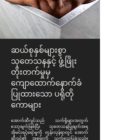
ဆယ်စုနှစ်များစွာ
သုတေသနနှင့် ဖွံ့ဖြိုး
တိုးတက်မှုမှ
ကျောထောက်နောက်ခံ
ပြုထားသော ပရိုတို
ကောများ
အောက်ဆီဂျင်သည် သက်ရှိများအတွက်
သော့ချက်ဖြစ်ပြီး သုတေသနပြုချက်အရ
အိုမင်းရင့်ရော်မှုကို တွန်းလှန်ရာတွင် အောက်
ဆီဂျင်၏ အစွမ်းကို သက်သေပြခဲ့သည်။